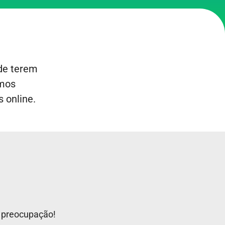
de terem
amos
 online.
m preocupação!