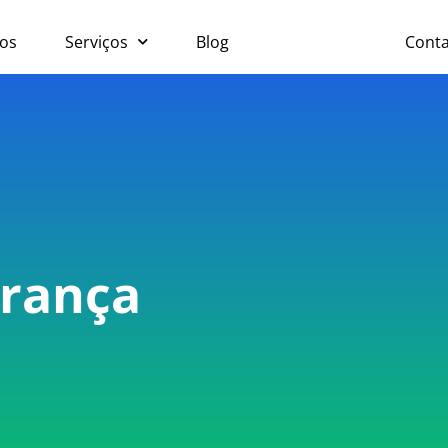
os
Serviços
Blog
Segurança
Cont
urança