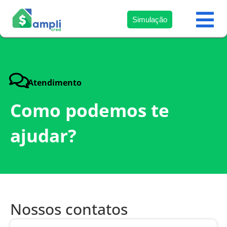
Simulação
Página Inicial
Quem Somos
Atendimento
Como podemos te
ajudar?
Nossos contatos